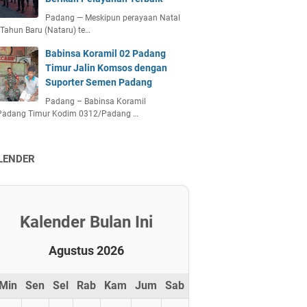
Padang — Meskipun perayaan Natal
Tahun Baru (Nataru) te…
Babinsa Koramil 02 Padang
Timur Jalin Komsos dengan
Suporter Semen Padang
Padang – Babinsa Koramil
Padang Timur Kodim 0312/Padang …
LENDER
Kalender Bulan Ini
Agustus 2026
Min
Sen
Sel
Rab
Kam
Jum
Sab