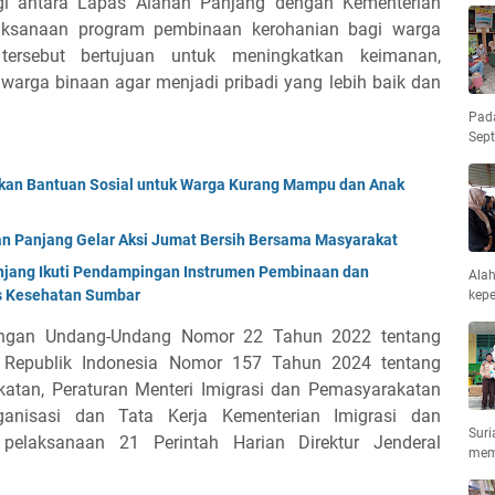
rgi antara Lapas Alahan Panjang dengan Kementerian
ksanaan program pembinaan kerohanian bagi warga
tersebut bertujuan untuk meningkatkan keimanan,
warga binaan agar menjadi pribadi yang lebih baik dan
Pad
Sep
rkan Bantuan Sosial untuk Warga Kurang Mampu dan Anak
an Panjang Gelar Aksi Jumat Bersih Bersama Masyarakat
anjang Ikuti Pendampingan Instrumen Pembinaan dan
Ala
 Kesehatan Sumbar
kepe
dengan Undang-Undang Nomor 22 Tahun 2022 tentang
n Republik Indonesia Nomor 157 Tahun 2024 tentang
atan, Peraturan Menteri Imigrasi dan Pemasyarakatan
nisasi dan Tata Kerja Kementerian Imigrasi dan
Suri
pelaksanaan 21 Perintah Harian Direktur Jenderal
mem