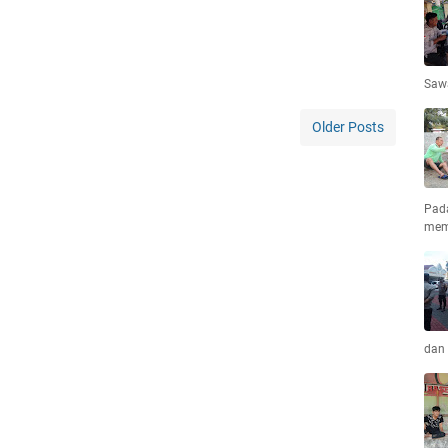
Saw
Older Posts
Pad
mem
dan 