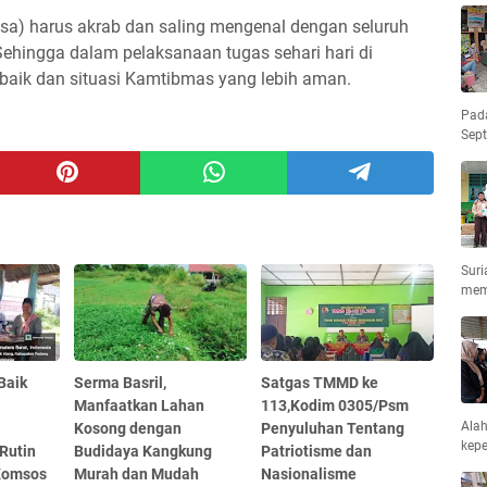
sa) harus akrab dan saling mengenal dengan seluruh
ehingga dalam pelaksanaan tugas sehari hari di
 baik dan situasi Kamtibmas yang lebih aman.
Pad
Sep
Suri
mem
Baik
Serma Basril,
Satgas TMMD ke
,
Manfaatkan Lahan
113,Kodim 0305/Psm
Ala
l
Kosong dengan
Penyuluhan Tentang
kepe
Rutin
Budidaya Kangkung
Patriotisme dan
Komsos
Murah dan Mudah
Nasionalisme