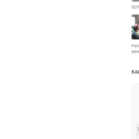
02/
Pad
pera
KA