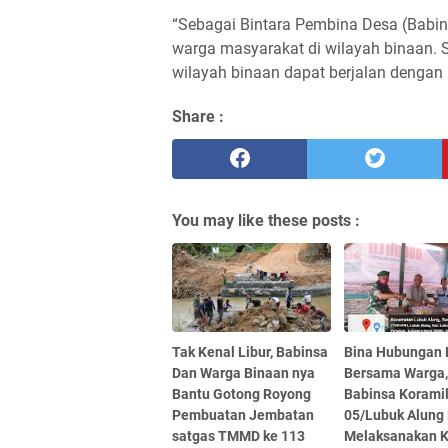
“Sebagai Bintara Pembina Desa (Babin
warga masyarakat di wilayah binaan. S
wilayah binaan dapat berjalan dengan
Share :
You may like these posts :
Tak Kenal Libur, Babinsa
Bina Hubungan 
Dan Warga Binaan nya
Bersama Warga
Bantu Gotong Royong
Babinsa Korami
Pembuatan Jembatan
05/Lubuk Alung 
satgas TMMD ke 113
Melaksanakan 