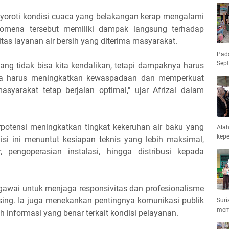
yoroti kondisi cuaca yang belakangan kerap mengalami
nomena tersebut memiliki dampak langsung terhadap
litas layanan air bersih yang diterima masyarakat.
Pad
Sep
ng tidak bisa kita kendalikan, tetapi dampaknya harus
kerja harus meningkatkan kewaspadaan dan memperkuat
syarakat tetap berjalan optimal," ujar Afrizal dalam
erpotensi meningkatkan tingkat kekeruhan air baku yang
Ala
kepe
isi ini menuntut kesiapan teknis yang lebih maksimal,
 pengoperasian instalasi, hingga distribusi kepada
egawai untuk menjaga responsivitas dan profesionalisme
ng. Ia juga menekankan pentingnya komunikasi publik
Suri
mem
informasi yang benar terkait kondisi pelayanan.