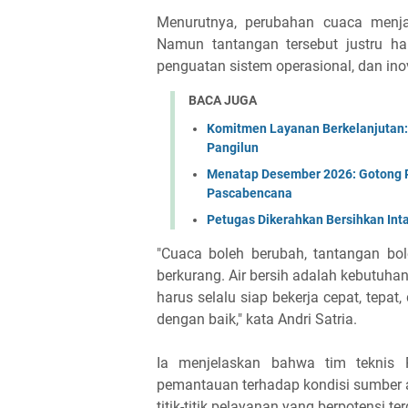
Menurutnya, perubahan cuaca menjad
Namun tantangan tersebut justru h
penguatan sistem operasional, dan ino
BACA JUGA
Komitmen Layanan Berkelanjutan: 
Pangilun
Menatap Desember 2026: Gotong
Pascabencana
Petugas Dikerahkan Bersihkan Int
"Cuaca boleh berubah, tantangan bol
berkurang. Air bersih adalah kebutuhan
harus selalu siap bekerja cepat, tepat
dengan baik," kata Andri Satria.
Ia menjelaskan bahwa tim teknis
pemantauan terhadap kondisi sumber air
titik-titik pelayanan yang berpotensi 