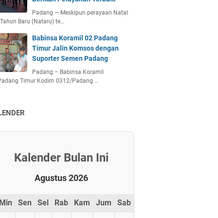
Padang — Meskipun perayaan Natal
Tahun Baru (Nataru) te…
Babinsa Koramil 02 Padang
Timur Jalin Komsos dengan
Suporter Semen Padang
Padang – Babinsa Koramil
Padang Timur Kodim 0312/Padang …
LENDER
Kalender Bulan Ini
Agustus 2026
Min
Sen
Sel
Rab
Kam
Jum
Sab