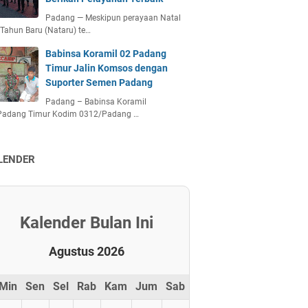
Padang — Meskipun perayaan Natal
Tahun Baru (Nataru) te…
Babinsa Koramil 02 Padang
Timur Jalin Komsos dengan
Suporter Semen Padang
Padang – Babinsa Koramil
Padang Timur Kodim 0312/Padang …
LENDER
Kalender Bulan Ini
Agustus 2026
Min
Sen
Sel
Rab
Kam
Jum
Sab