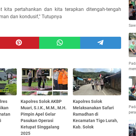
t kita pertahankan dan kita terapkan ditengah-tengah
aman dan kondusif," Tutupnya
Saw
Pad
mem
lres
Kapolres Solok AKBP
Kapolres Solok
Pad
sikan
Muari, S.I.K., M.M., M.H.
Melaksanakan Safari
pera
matan
Pimpin Apel Gelar
Ramadhan di
5
Pasukan Operasi
Kecamatan Tigo Lurah,
Ketupat Singgalang
Kab. Solok
2025