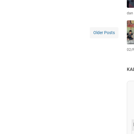
dan 
Older Posts
02/
KA