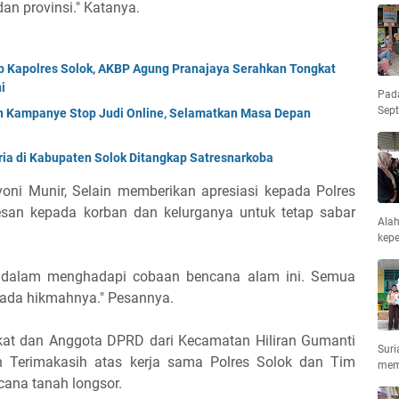
dan provinsi." Katanya.
jab Kapolres Solok, AKBP Agung Pranajaya Serahkan Tongkat
i
Pad
Sep
an Kampanye Stop Judi Online, Selamatkan Masa Depan
ria di Kabupaten Solok Ditangkap Satresnarkoba
oni Munir, Selain memberikan apresiasi kepada Polres
esan kepada korban dan kelurganya untuk tetap sabar
Ala
kepe
 dalam menghadapi cobaan bencana alam ini. Semua
n ada hikmahnya." Pesannya.
at dan Anggota DPRD dari Kecamatan Hiliran Gumanti
Suri
 Terimakasih atas kerja sama Polres Solok dan Tim
mem
ana tanah longsor.