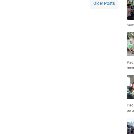
Older Posts
Saw
Pad
mem
Pad
pera