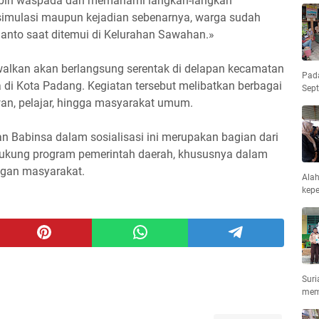
ebih waspada dan memahami langkah-langkah
simulasi maupun kejadian sebenarnya, warga sudah
smanto saat ditemui di Kelurahan Sawahan.»
walkan akan berlangsung serentak di delapan kecamatan
Pad
 di Kota Padang. Kegiatan tersebut melibatkan berbagai
Sep
lawan, pelajar, hingga masyarakat umum.
n Babinsa dalam sosialisasi ini merupakan bagian dari
ndukung program pemerintah daerah, khususnya dalam
ngan masyarakat.
Ala
kepe
Suri
mem