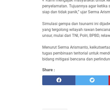
«“Kami mengajak masyarakat untuk l
penyelamatan. Tujuannya agar ketika 
siap dan tidak panik,” ujar Serma Ari
Simulasi gempa dan tsunami ini dijad
yang tergolong wilayah rawan bencana
unsur, mulai dari TNI, Polri, BPBD, re
Menurut Serma Arismanto, keikutsertaa
tugas pembinaan teritorial untuk me
bidang mitigasi bencana dan perlindu
Share :