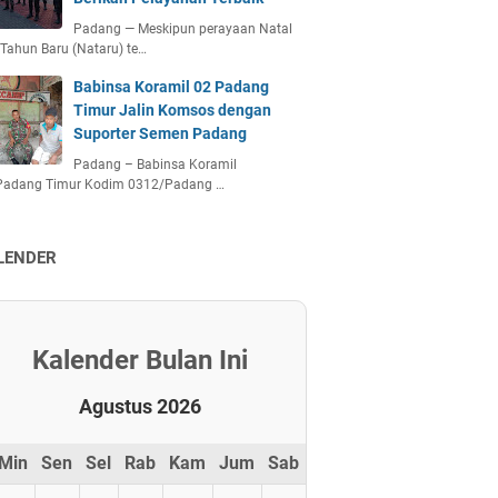
Padang — Meskipun perayaan Natal
Tahun Baru (Nataru) te…
Babinsa Koramil 02 Padang
Timur Jalin Komsos dengan
Suporter Semen Padang
Padang – Babinsa Koramil
Padang Timur Kodim 0312/Padang …
LENDER
Kalender Bulan Ini
Agustus 2026
Min
Sen
Sel
Rab
Kam
Jum
Sab