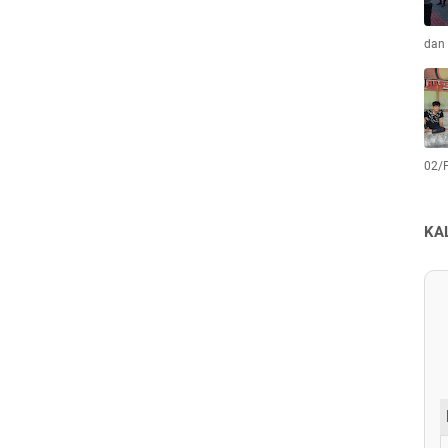
dan 
02/
KA