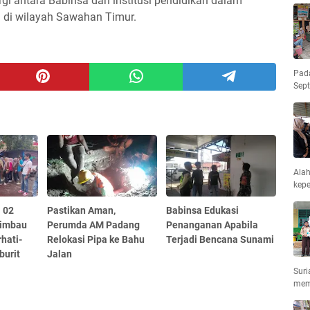
rgi antara Babinsa dan institusi pendidikan dalam
di wilayah Sawahan Timur.
Pad
Sep
Ala
kepe
 02
Pastikan Aman,
Babinsa Edukasi
Himbau
Perumda AM Padang
Penanganan Apabila
hati-
Relokasi Pipa ke Bahu
Terjadi Bencana Sunami
burit
Jalan
Suri
mem