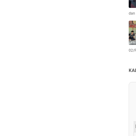
dan 
02/
KA