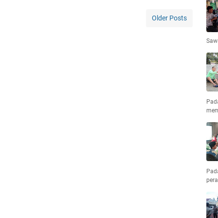
Older Posts
Saw
Pad
mem
Pad
pera