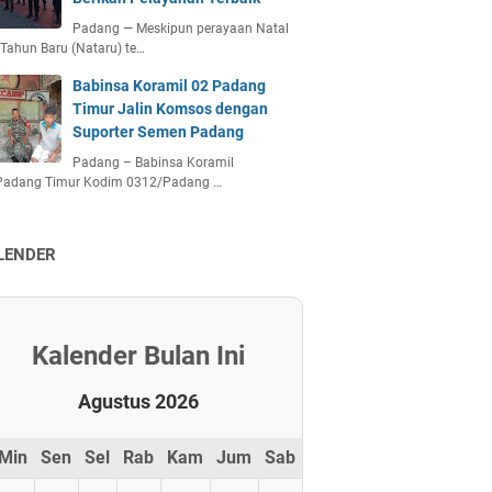
Padang — Meskipun perayaan Natal
Tahun Baru (Nataru) te…
Babinsa Koramil 02 Padang
Timur Jalin Komsos dengan
Suporter Semen Padang
Padang – Babinsa Koramil
Padang Timur Kodim 0312/Padang …
LENDER
Kalender Bulan Ini
Agustus 2026
Min
Sen
Sel
Rab
Kam
Jum
Sab