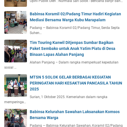
Opini Publik Oleh : Nurmala Sari Solok - Bencana banjir dan…
Babinsa Koramil 02/Padang Timur Hadiri Kegiatan
Mediasi Bersama Warga Kubu Marapalam
Padang — Babinsa Koramil 02/Padang Timur, Serda Septa
Suhen…
Tim Touring Kanwil Ditjenpas Sumbar Bagikan
Paket Sembako untuk Anak Yatim Piatu di Desa
Binaan Lapas Alahan Panjang
Alahan Panjang – Dalam rangka memperkuat kepedulian
sosial …
MTSN 5 SOLOK GELAR BERBAGAI KEGIATAN
PERINGATAN HARI KESAKTIAN PANCASILA TAHUN
2025
Surian, 1 Oktober 2025. Kemeriahan dalam rangka
memperinga…
Babinsa Kelurahan Sawahan Laksanakan Komsos
Bersama Warga
Padang — Babinsa Kelurahan Sawahan, Koramil 02/Padang