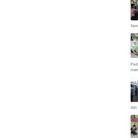
Saw
Pad
mem
dan 