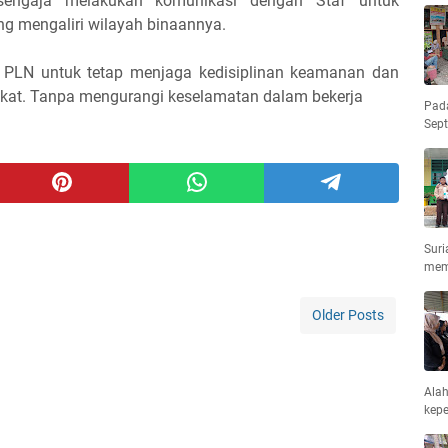
engaja melakukan komunikasi dengan Staf untuk
ang mengaliri wilayah binaannya.
 PLN untuk tetap menjaga kedisiplinan keamanan dan
at. Tanpa mengurangi keselamatan dalam bekerja
Pad
Sep
Suri
mem
Older Posts
Ala
kepe