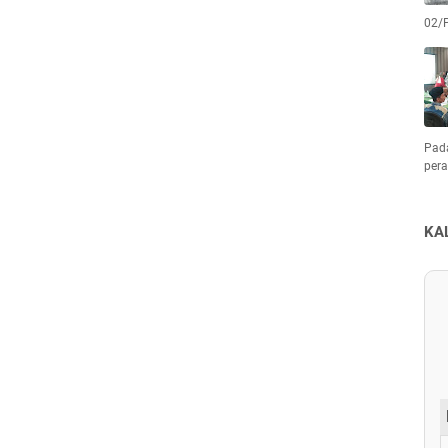
02/
Pad
pera
KA