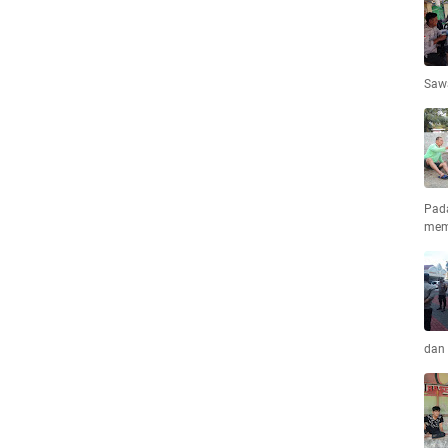
Saw
Pad
mem
dan 