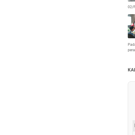
02/
Pad
pera
KA