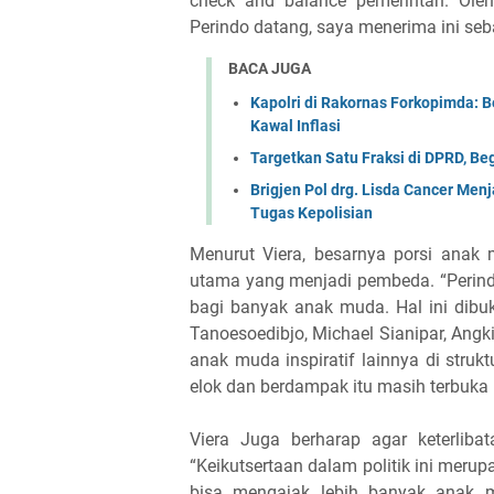
check and balance pemerintah. Ole
Perindo datang, saya menerima ini seb
BACA JUGA
Kapolri di Rakornas Forkopimda:
Kawal Inflasi
Targetkan Satu Fraksi di DPRD, Beg
Brigjen Pol drg. Lisda Cancer Me
Tugas Kepolisian
Menurut Viera, besarnya porsi anak
utama yang menjadi pembeda. “Perindo
bagi banyak anak muda. Hal ini dibu
Tanoesoedibjo, Michael Sianipar, An
anak muda inspiratif lainnya di struk
elok dan berdampak itu masih terbuka 
Viera Juga berharap agar keterliba
“Keikutsertaan dalam politik ini mer
bisa mengajak lebih banyak anak mu