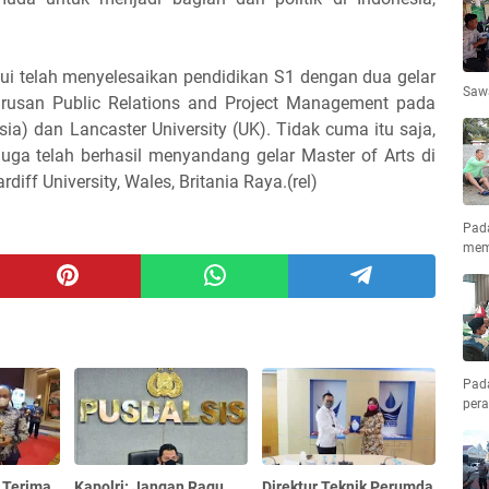
hui telah menyelesaikan pendidikan S1 dengan dua gelar
Saw
urusan Public Relations and Project Management pada
ia) dan Lancaster University (UK). Tidak cuma itu saja,
juga telah berhasil menyandang gelar Master of Arts di
diff University, Wales, Britania Raya.(rel)
Pad
mem
Pad
pera
 Terima
Kapolri: Jangan Ragu
Direktur Teknik Perumda