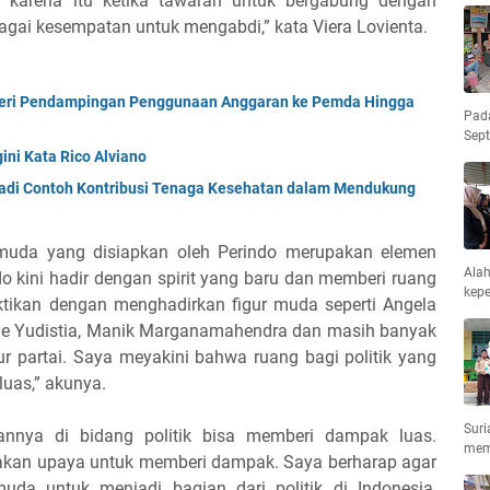
h karena itu ketika tawaran untuk bergabung dengan
agai kesempatan untuk mengabdi,” kata Viera Lovienta.
 Beri Pendampingan Penggunaan Anggaran ke Pemda Hingga
Pad
Sep
ini Kata Rico Alviano
njadi Contoh Kontribusi Tenaga Kesehatan dalam Mendukung
 muda yang disiapkan oleh Perindo merupakan elemen
Ala
 kini hadir dengan spirit yang baru dan memberi ruang
kepe
ktikan dengan menghadirkan figur muda seperti Angela
gkie Yudistia, Manik Marganamahendra dan masih banyak
tur partai. Saya meyakini bahwa ruang bagi politik yang
luas,” akunya.
Suri
tannya di bidang politik bisa memberi dampak luas.
mem
upakan upaya untuk memberi dampak. Saya berharap agar
da untuk menjadi bagian dari politik di Indonesia,