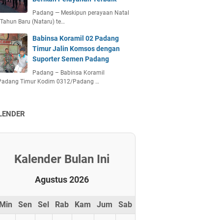
Padang — Meskipun perayaan Natal
Tahun Baru (Nataru) te…
Babinsa Koramil 02 Padang
Timur Jalin Komsos dengan
Suporter Semen Padang
Padang – Babinsa Koramil
Padang Timur Kodim 0312/Padang …
LENDER
Kalender Bulan Ini
Agustus 2026
Min
Sen
Sel
Rab
Kam
Jum
Sab