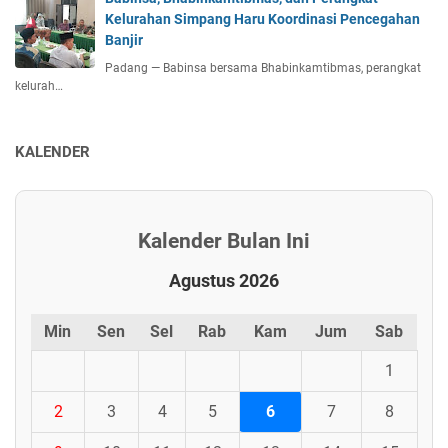
Kelurahan Simpang Haru Koordinasi Pencegahan
Banjir
Padang — Babinsa bersama Bhabinkamtibmas, perangkat
kelurah…
KALENDER
Kalender Bulan Ini
Agustus 2026
Min
Sen
Sel
Rab
Kam
Jum
Sab
1
2
3
4
5
6
7
8