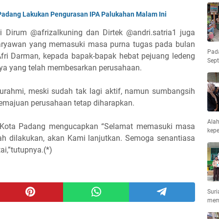
Padang Lakukan Pengurasan IPA Palukahan Malam Ini
gi Dirum @afrizalkuning dan Dirtek @andri.satria1 juga
karyawan yang memasuki masa purna tugas pada bulan
Pad
 Afri Darman, kepada bapak-bapak hebat pejuang ledeng
Sep
sinya yang telah membesarkan perusahaan.
aturahmi, meski sudah tak lagi aktif, namun sumbangsih
kemajuan perusahaan tetap diharapkan.
Ala
m Kota Padang mengucapkan “Selamat memasuki masa
kepe
lah dilakukan, akan Kami lanjutkan. Semoga senantiasa
i,”tutupnya.(*)
Suri
mem