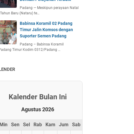
Padang — Meskipun perayaan Natal
Tahun Baru (Nataru) te…
Babinsa Koramil 02 Padang
Timur Jalin Komsos dengan
Suporter Semen Padang
Padang – Babinsa Koramil
Padang Timur Kodim 0312/Padang …
LENDER
Kalender Bulan Ini
Agustus 2026
Min
Sen
Sel
Rab
Kam
Jum
Sab