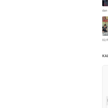
dan 
02/
KA