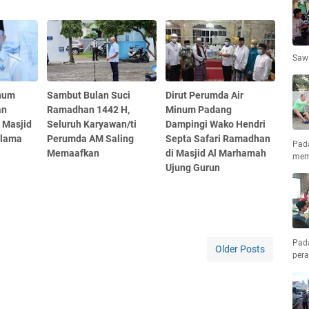
Saw
num
Sambut Bulan Suci
Dirut Perumda Air
an
Ramadhan 1442 H,
Minum Padang
i Masjid
Seluruh Karyawan/ti
Dampingi Wako Hendri
elama
Perumda AM Saling
Septa Safari Ramadhan
Pad
Memaafkan
di Masjid Al Marhamah
mem
Ujung Gurun
Pad
Older Posts
pera