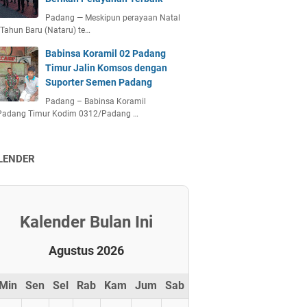
Padang — Meskipun perayaan Natal
Tahun Baru (Nataru) te…
Babinsa Koramil 02 Padang
Timur Jalin Komsos dengan
Suporter Semen Padang
Padang – Babinsa Koramil
Padang Timur Kodim 0312/Padang …
LENDER
Kalender Bulan Ini
Agustus 2026
Min
Sen
Sel
Rab
Kam
Jum
Sab