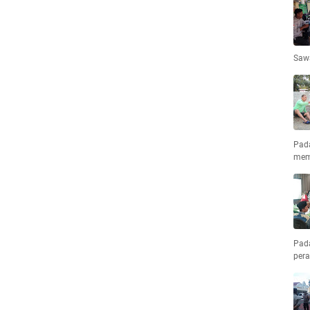
Saw
Pad
mem
Pad
pera