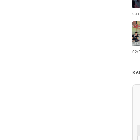
dan 
02/
KA