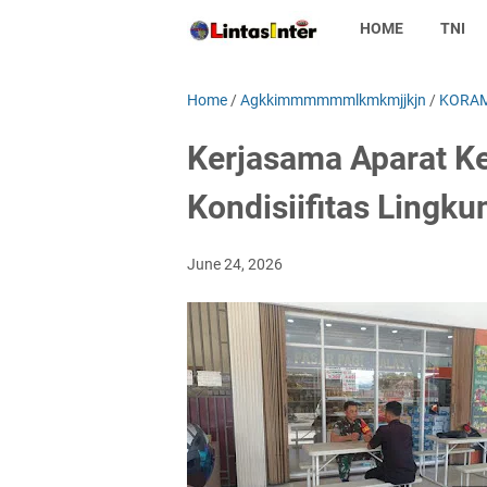
HOME
TNI
Home
/
Agkkimmmmmmlkmkmjjkjn
/
KORAM
Kerjasama Aparat K
Kondisiifitas Lingk
June 24, 2026