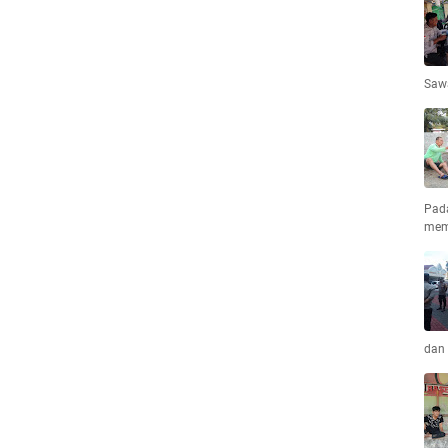
Saw
Pad
mem
dan 