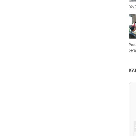
02/
Pad
pera
KA