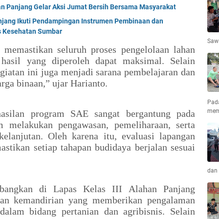
an Panjang Gelar Aksi Jumat Bersih Bersama Masyarakat
anjang Ikuti Pendampingan Instrumen Pembinaan dan
 Kesehatan Sumbar
Saw
k memastikan seluruh proses pengelolaan lahan
 hasil yang diperoleh dapat maksimal. Selain
iatan ini juga menjadi sarana pembelajaran dan
rga binaan,” ujar Harianto.
Pad
mem
asilan program SAE sangat bergantung pada
m melakukan pengawasan, pemeliharaan, serta
elanjutan. Oleh karena itu, evaluasi lapangan
astikan setiap tahapan budidaya berjalan sesuai
dan 
bangkan di Lapas Kelas III Alahan Panjang
aan kemandirian yang memberikan pengalaman
alam bidang pertanian dan agribisnis. Selain