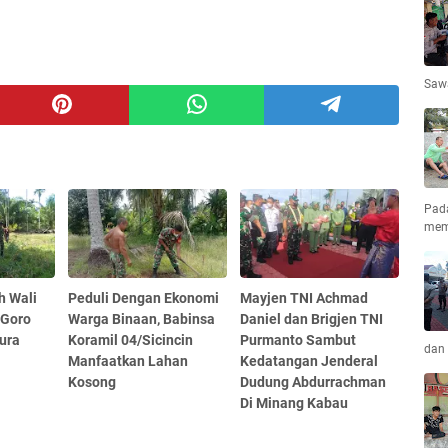
Saw
Pad
mem
h Wali
Peduli Dengan Ekonomi
Mayjen TNI Achmad
 Goro
Warga Binaan, Babinsa
Daniel dan Brigjen TNI
ura
Koramil 04/Sicincin
Purmanto Sambut
dan 
Manfaatkan Lahan
Kedatangan Jenderal
Kosong
Dudung Abdurrachman
Di Minang Kabau