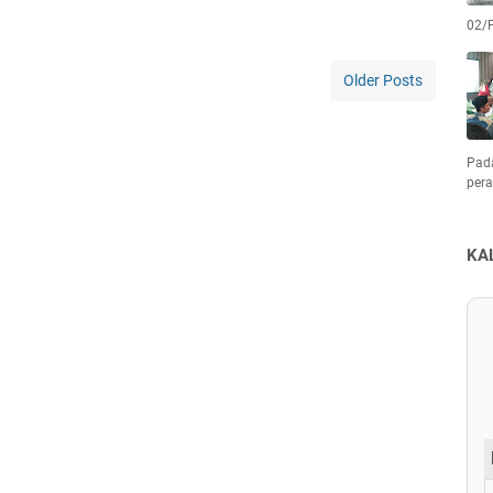
02/
Older Posts
Pad
pera
KA