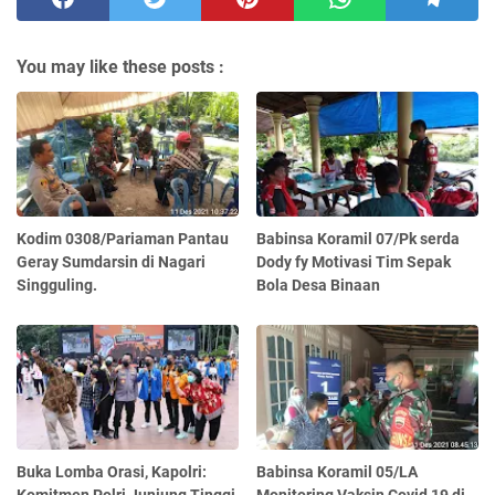
You may like these posts :
Kodim 0308/Pariaman Pantau
Babinsa Koramil 07/Pk serda
Geray Sumdarsin di Nagari
Dody fy Motivasi Tim Sepak
Singguling.
Bola Desa Binaan
Buka Lomba Orasi, Kapolri:
Babinsa Koramil 05/LA
Komitmen Polri Junjung Tinggi
Monitoring Vaksin Covid 19 di