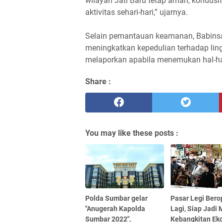
wilayah Jati Baru tetap aman, kondu
aktivitas sehari-hari,” ujarnya.
Selain pemantauan keamanan, Babins
meningkatkan kepedulian terhadap lin
melaporkan apabila menemukan hal-ha
Share :
You may like these posts :
Polda Sumbar gelar
Pasar Legi Bero
"Anugerah Kapolda
Lagi, Siap Jadi 
Sumbar 2022",
Kebangkitan Ek