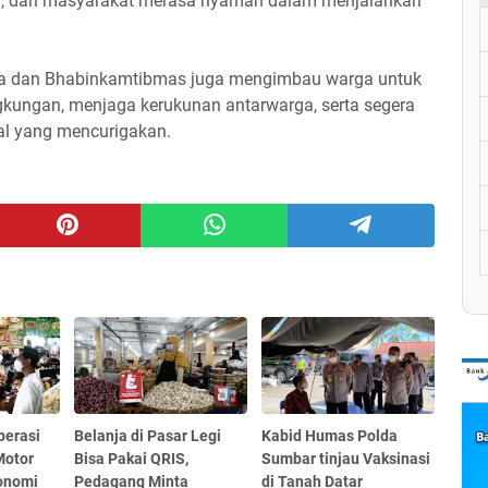
sif, dan masyarakat merasa nyaman dalam menjalankan
a dan Bhabinkamtibmas juga mengimbau warga untuk
gkungan, menjaga kerukunan antarwarga, serta segera
l yang mencurigakan.
perasi
Belanja di Pasar Legi
Kabid Humas Polda
Motor
Bisa Pakai QRIS,
Sumbar tinjau Vaksinasi
onomi
Pedagang Minta
di Tanah Datar