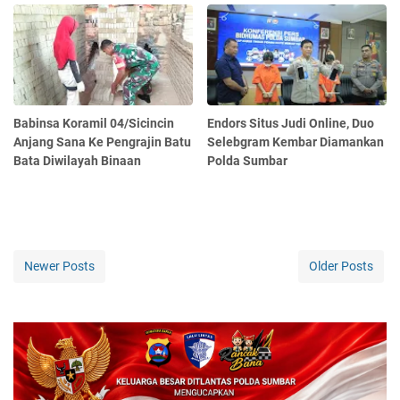
Babinsa Koramil 04/Sicincin
Endors Situs Judi Online, Duo
Anjang Sana Ke Pengrajin Batu
Selebgram Kembar Diamankan
Bata Diwilayah Binaan
Polda Sumbar
Newer Posts
Older Posts