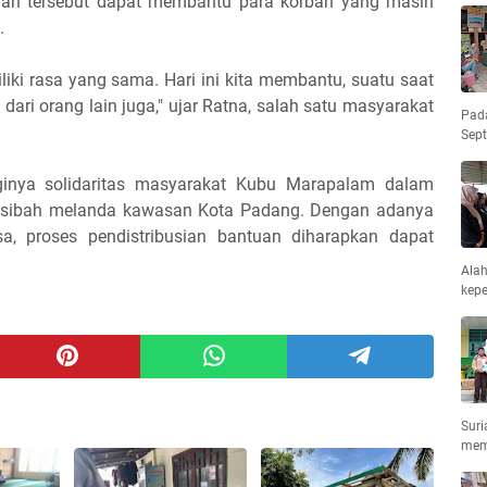
tuan tersebut dapat membantu para korban yang masih
.
ki rasa yang sama. Hari ini kita membantu, suatu saat
ari orang lain juga," ujar Ratna, salah satu masyarakat
Pad
Sep
gginya solidaritas masyarakat Kubu Marapalam dalam
sibah melanda kawasan Kota Padang. Dengan adanya
a, proses pendistribusian bantuan diharapkan dapat
Ala
kepe
Suri
mem