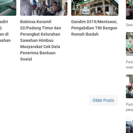
adiri
Babinsa Koramil
Dandim 0319/Mentawai,
Saw
Q
02/Padang Timur dan
Pengabdian TNI Bangun
an di
Perangkat Kelurahan
Rumah Ibadah
wahan
Sawahan Himbau
Masyarakat Cek Data
Penerima Bantuan
Sosial
Pad
mem
Older Posts
Pad
pera