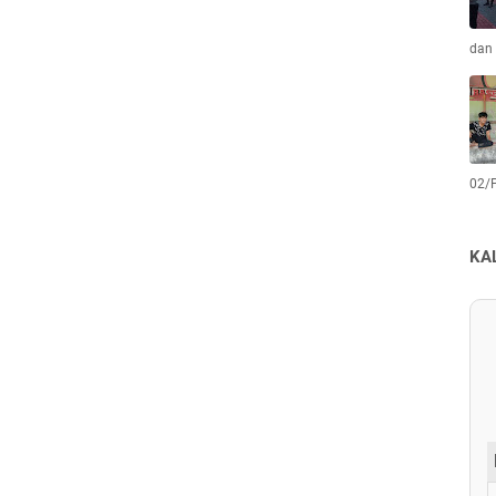
dan 
02/
KA