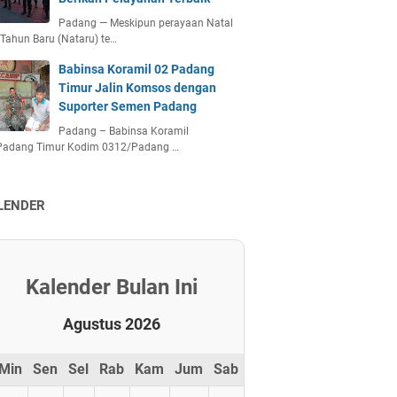
Padang — Meskipun perayaan Natal
Tahun Baru (Nataru) te…
Babinsa Koramil 02 Padang
Timur Jalin Komsos dengan
Suporter Semen Padang
Padang – Babinsa Koramil
Padang Timur Kodim 0312/Padang …
LENDER
Kalender Bulan Ini
Agustus 2026
Min
Sen
Sel
Rab
Kam
Jum
Sab