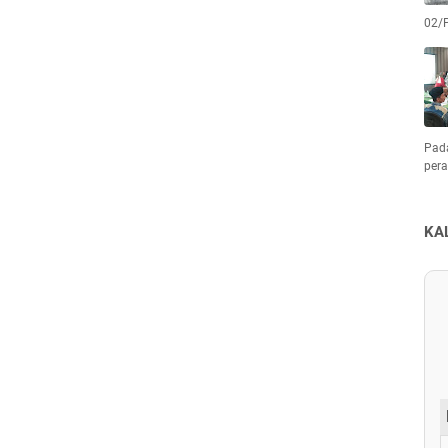
02/
Pad
pera
KA