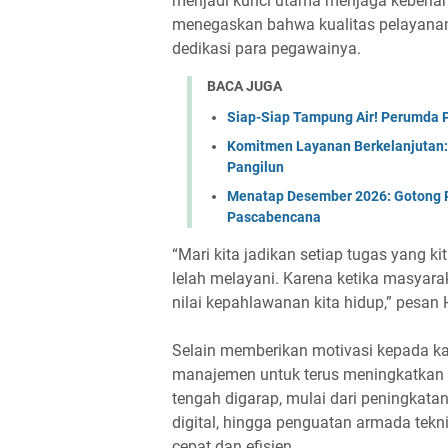
menjadi kunci utama menjaga keberla
menegaskan bahwa kualitas pelayanan 
dedikasi para pegawainya.
BACA JUGA
Siap-Siap Tampung Air! Perumda 
Komitmen Layanan Berkelanjutan: 
Pangilun
Menatap Desember 2026: Gotong
Pascabencana
“Mari kita jadikan setiap tugas yang 
lelah melayani. Karena ketika masyarak
nilai kepahlawanan kita hidup,” pesa
Selain memberikan motivasi kepada 
manajemen untuk terus meningkatkan 
tengah digarap, mulai dari peningkatan
digital, hingga penguatan armada tek
cepat dan efisien.