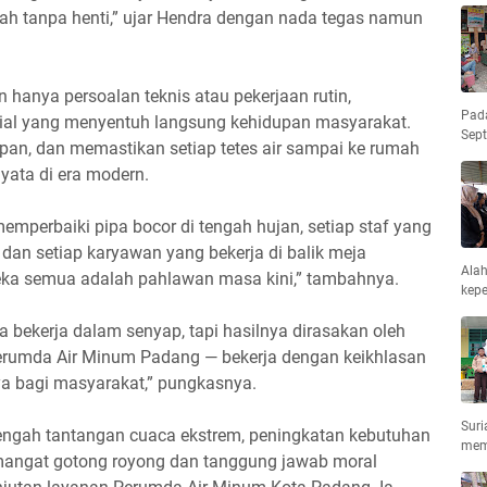
mah tanpa henti,” ujar Hendra dengan nada tegas namun
 hanya persoalan teknis atau pekerjaan rutin,
Pad
sial yang menyentuh langsung kehidupan masyarakat.
Sep
upan, dan memastikan setiap tetes air sampai ke rumah
yata di era modern.
emperbaiki pipa bocor di tengah hujan, setiap staf yang
dan setiap karyawan yang bekerja di balik meja
Ala
eka semua adalah pahlawan masa kini,” tambahnya.
kepe
a bekerja dalam senyap, tapi hasilnya dirasakan oleh
Perumda Air Minum Padang — bekerja dengan keikhlasan
a bagi masyarakat,” pungkasnya.
Suri
engah tantangan cuaca ekstrem, peningkatan kebutuhan
mem
emangat gotong royong dan tanggung jawab moral