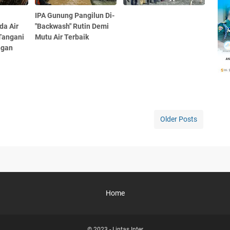
IPA Gunung Pangilun Di-
da Air
"Backwash" Rutin Demi
Tangani
Mutu Air Terbaik
ngan
Older Posts
Home
© 2023 -
Lintas Inter