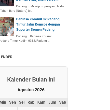
Padang — Meskipun perayaan Natal
Tahun Baru (Nataru) te…
Babinsa Koramil 02 Padang
Timur Jalin Komsos dengan
Suporter Semen Padang
Padang – Babinsa Koramil
Padang Timur Kodim 0312/Padang …
LENDER
Kalender Bulan Ini
Agustus 2026
Min
Sen
Sel
Rab
Kam
Jum
Sab