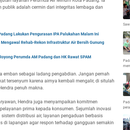
njutan layanan Perumda Air Minum Kota Padang. Ia
publik adalah cermin dari integritas lembaga dan
Saw
Padang Lakukan Pengurasan IPA Palukahan Malam Ini
Mengawal Rehab-Rekon Infrastruktur Air Bersih Gunung
 Royong Perumda AM Padang dan HK Rawat SPAM
Pad
mem
kita emban sebagai ladang pengabdian. Jangan pernah
at tersenyum karena airnya kembali mengalir, di situlah
n Hendra penuh makna.
karyawan, Hendra juga menyampaikan komitmen
Pad
pera
pelayanan prima kepada konsumen. Sejumlah inovasi
 sistem distribusi air, layanan pengaduan berbasis
nis di lapangan agar respon terhadap gangguan semakin