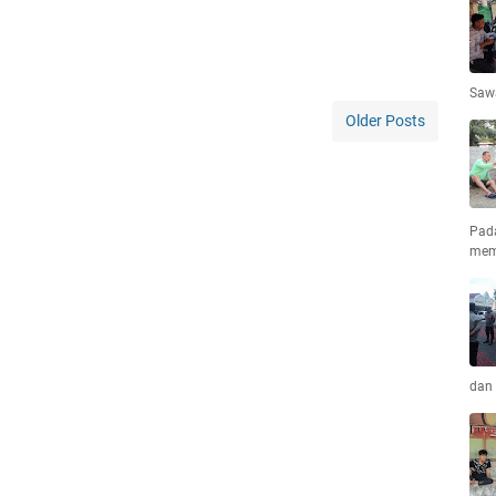
Saw
Older Posts
Pad
mem
dan 