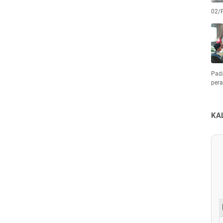
02/
Pad
pera
KA