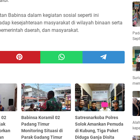
ldi.
n Babinsa dalam kegiatan sosial seperti ini
adap kesejahteraan masyarakat di wilayah binaan serta
pemerintah daerah, dan masyarakat.
Pad
Sep
Suri
mem
 02
Babinsa Koramil 02
Satresnarkoba Polres
Ala
jak
Padang Timur
Solok Amankan Pemuda
kepe
orkan
Monitoring Situasi di
di Kubung, Tiga Paket
an
Parak Gadang Timur
Diduga Ganja Disita