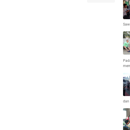
Saw
Pad
mem
dan 