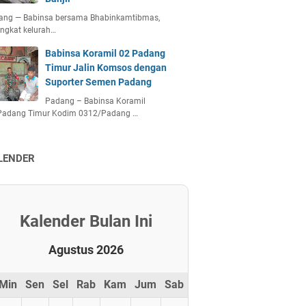
ang — Babinsa bersama Bhabinkamtibmas,
ngkat kelurah…
Babinsa Koramil 02 Padang
Timur Jalin Komsos dengan
Suporter Semen Padang
Padang – Babinsa Koramil
Padang Timur Kodim 0312/Padang …
LENDER
Kalender Bulan Ini
Agustus 2026
Min
Sen
Sel
Rab
Kam
Jum
Sab