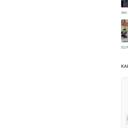
dan 
02/
KA