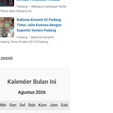
Padang — Meskipun perayaan Natal
Tahun Baru (Nataru) te…
Babinsa Koramil 02 Padang
Timur Jalin Komsos dengan
Suporter Semen Padang
Padang – Babinsa Koramil
Padang Timur Kodim 0312/Padang …
LENDER
Kalender Bulan Ini
Agustus 2026
Min
Sen
Sel
Rab
Kam
Jum
Sab