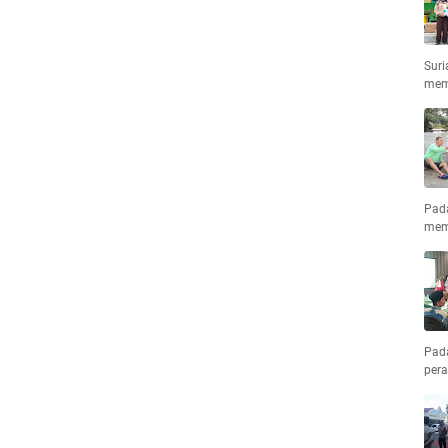
Suri
mem
Pad
mem
Pad
pera