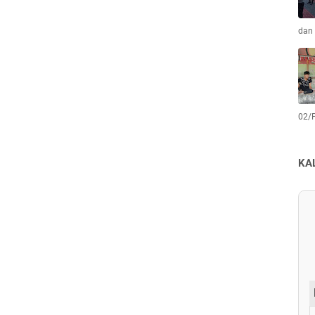
dan 
02/
KA