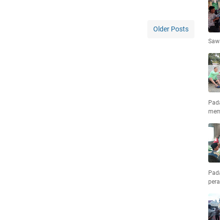
Older Posts
Saw
Pad
mem
Pad
pera