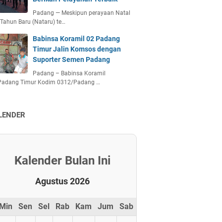
Padang — Meskipun perayaan Natal
Tahun Baru (Nataru) te…
Babinsa Koramil 02 Padang
Timur Jalin Komsos dengan
Suporter Semen Padang
Padang – Babinsa Koramil
Padang Timur Kodim 0312/Padang …
LENDER
Kalender Bulan Ini
Agustus 2026
Min
Sen
Sel
Rab
Kam
Jum
Sab