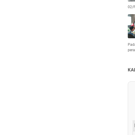
02/
Pad
pera
KA