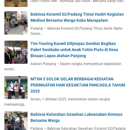
Opini Publik Oleh : Nurmala Sari Solok - Bencana banjir dan…
Babinsa Koramil 02/Padang Timur Hadiri Kegiatan
Mediasi Bersama Warga Kubu Marapalam
Padang — Babinsa Koramil 02/Padang Timur, Serda Septa
Suhen…
Tim Touring Kanwil Ditjenpas Sumbar Bagikan
Paket Sembako untuk Anak Yatim Piatu di Desa
Binaan Lapas Alahan Panjang
Alahan Panjang – Dalam rangka memperkuat kepedulian
sosial …
MTSN 5 SOLOK GELAR BERBAGAI KEGIATAN
PERINGATAN HARI KESAKTIAN PANCASILA TAHUN
2025
Surian, 1 Oktober 2025. Kemeriahan dalam rangka
memperinga…
Babinsa Kelurahan Sawahan Laksanakan Komsos
Bersama Warga
Padang — Babinsa Kelurahan Sawahan, Koramil 02/Padang