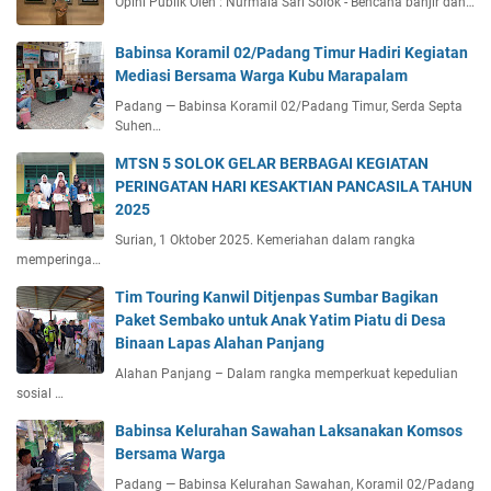
Opini Publik Oleh : Nurmala Sari Solok - Bencana banjir dan…
Babinsa Koramil 02/Padang Timur Hadiri Kegiatan
Mediasi Bersama Warga Kubu Marapalam
Padang — Babinsa Koramil 02/Padang Timur, Serda Septa
Suhen…
MTSN 5 SOLOK GELAR BERBAGAI KEGIATAN
PERINGATAN HARI KESAKTIAN PANCASILA TAHUN
2025
Surian, 1 Oktober 2025. Kemeriahan dalam rangka
memperinga…
Tim Touring Kanwil Ditjenpas Sumbar Bagikan
Paket Sembako untuk Anak Yatim Piatu di Desa
Binaan Lapas Alahan Panjang
Alahan Panjang – Dalam rangka memperkuat kepedulian
sosial …
Babinsa Kelurahan Sawahan Laksanakan Komsos
Bersama Warga
Padang — Babinsa Kelurahan Sawahan, Koramil 02/Padang