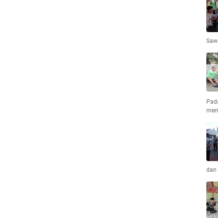
Saw
Pad
mem
dan 