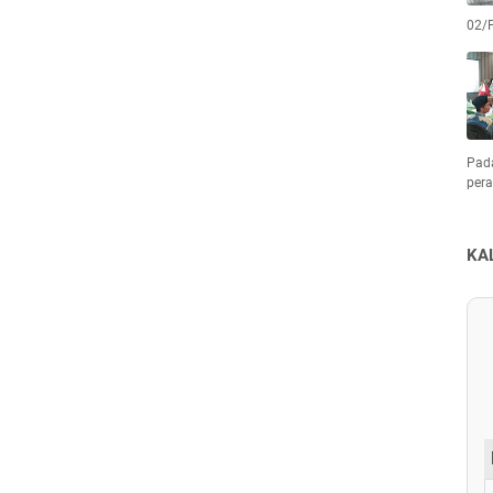
02/
Pad
pera
KA