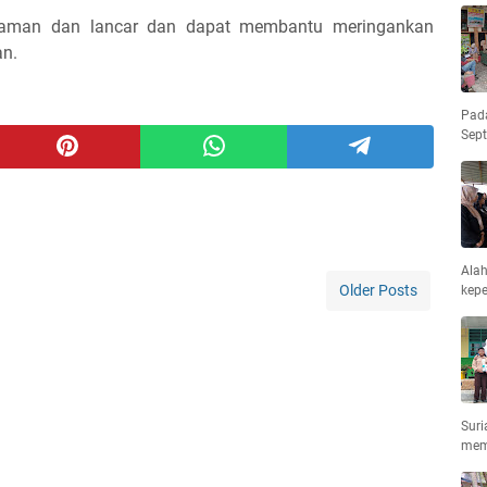
n aman dan lancar dan dapat membantu meringankan
an.
Pad
Sep
Ala
Older Posts
kepe
Suri
mem