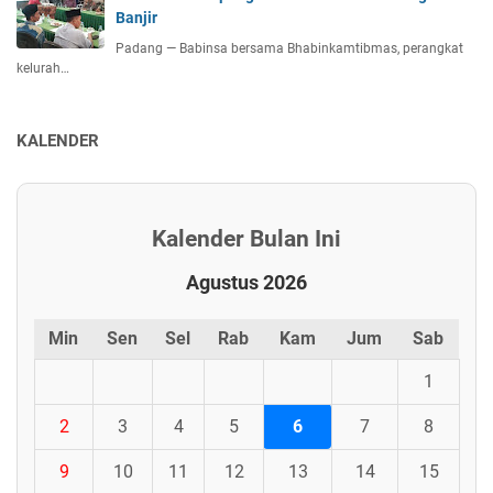
Banjir
Padang — Babinsa bersama Bhabinkamtibmas, perangkat
kelurah…
KALENDER
Kalender Bulan Ini
Agustus 2026
Min
Sen
Sel
Rab
Kam
Jum
Sab
1
2
3
4
5
6
7
8
9
10
11
12
13
14
15