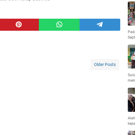
Pad
Sep
Older Posts
Suri
mem
Ala
kepe