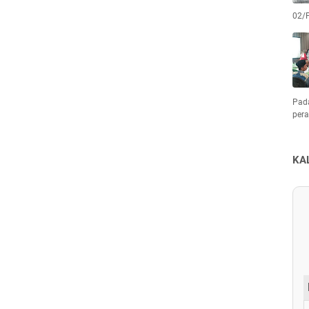
02/
Pad
pera
KA