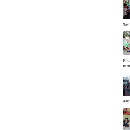
Saw
Pad
mem
dan 