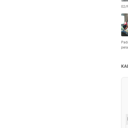
02/
Pad
pera
KA