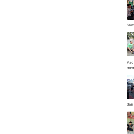
Saw
Pad
mem
dan 