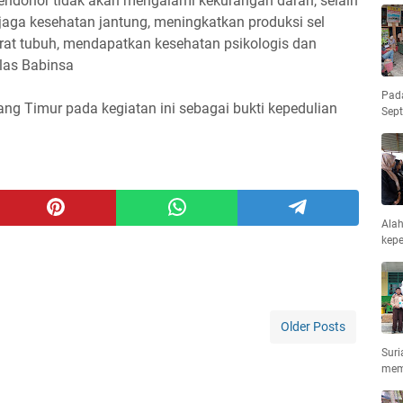
endonor tidak akan mengalami kekurangan darah, selain
aga kesehatan jantung, meningkatkan produksi sel
at tubuh, mendapatkan kesehatan psikologis dan
las Babinsa
Pad
ng Timur pada kegiatan ini sebagai bukti kepedulian
Sep
Ala
kepe
Older Posts
Suri
mem