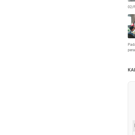
02/
Pad
pera
KA