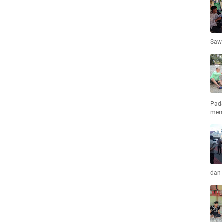
Saw
Pad
mem
dan 