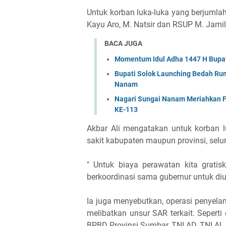
Untuk korban luka-luka yang berjumla
Kayu Aro, M. Natsir dan RSUP M. Jami
BACA JUGA
Momentum Idul Adha 1447 H Bupat
Bupati Solok Launching Bedah Rum
Nanam
Nagari Sungai Nanam Meriahkan F
KE-113
Akbar Ali mengatakan untuk korban 
sakit kabupaten maupun provinsi, selu
" Untuk biaya perawatan kita gratis
berkoordinasi sama gubernur untuk diu
Ia juga menyebutkan, operasi penyelam
melibatkan unsur SAR terkait. Sepert
BPBD Provinsi Sumbar, TNI AD, TNI AL 