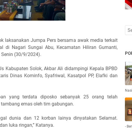
ok laksanakan Jumpa Pers bersama awak media terkait
l di Nagari Sungai Abu, Kecamatan Hiliran Gumanti,
PO
, Senin (30/9/2024).
PJs Kabupaten Solok, Akbar Ali didampingi Kepala BPBD
aris Dinas Kominfo, Syafriwal, Kasatpol PP, Elafki dan
Nas
ban yang terdata diposko sebanyak 25 orang telah
or tambang emas oleh tim gabungan.
gal dunia dan 12 korban lainya dinyatakan Selamat.
an luka ringan,” Katanya.
- Be