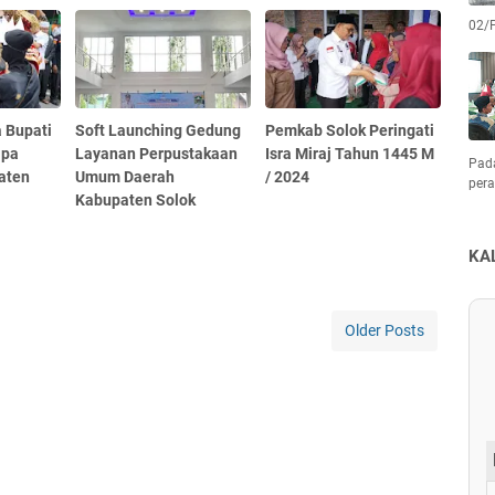
02/
 Bupati
Soft Launching Gedung
Pemkab Solok Peringati
apa
Layanan Perpustakaan
Isra Miraj Tahun 1445 M
Pad
aten
Umum Daerah
/ 2024
pera
Kabupaten Solok
KA
Older Posts