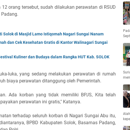
h 12 orang tersebut, sudah dilakukan perawatan di RSUD
l Padang.
Pad
i Solok di Masjid Lamo Istiqomah Nagari Sungai Nanam
Sep
ah dan Cek Kesehatan Gratis di Kantor Walinagari Sungai
estival Kuliner dan Budaya dalam Rangka HUT Kab. SOLOK
Suri
luka-luka, yang sedang melakukan perawatan di rumah
mem
ruh biaya perawatan ditanggung oleh Pemerintah.
kan. Ada korban yang tidak memiliki BPJS, Kita telah
payakan perawatan ini gratis," Katanya.
Ala
atan terhadap seluruh korban di Nagari Sungai Abu itu,
kepe
i diantaranya, BPBD Kabupaten Solok, Basarnas Padang,
dan Polri.