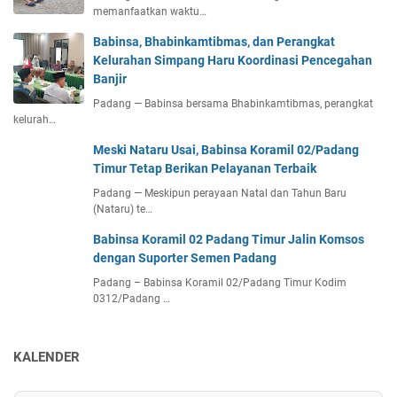
memanfaatkan waktu…
Babinsa, Bhabinkamtibmas, dan Perangkat
Kelurahan Simpang Haru Koordinasi Pencegahan
Banjir
Padang — Babinsa bersama Bhabinkamtibmas, perangkat
kelurah…
Meski Nataru Usai, Babinsa Koramil 02/Padang
Timur Tetap Berikan Pelayanan Terbaik
Padang — Meskipun perayaan Natal dan Tahun Baru
(Nataru) te…
Babinsa Koramil 02 Padang Timur Jalin Komsos
dengan Suporter Semen Padang
Padang – Babinsa Koramil 02/Padang Timur Kodim
0312/Padang …
KALENDER