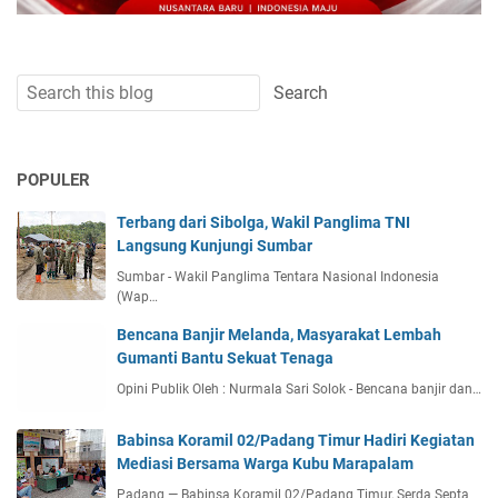
POPULER
Terbang dari Sibolga, Wakil Panglima TNI
Langsung Kunjungi Sumbar
Sumbar - Wakil Panglima Tentara Nasional Indonesia
(Wap…
Bencana Banjir Melanda, Masyarakat Lembah
Gumanti Bantu Sekuat Tenaga
Opini Publik Oleh : Nurmala Sari Solok - Bencana banjir dan…
Babinsa Koramil 02/Padang Timur Hadiri Kegiatan
Mediasi Bersama Warga Kubu Marapalam
Padang — Babinsa Koramil 02/Padang Timur, Serda Septa