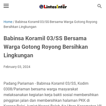
Home
/
Babinsa Koramil 03/SS Bersama Warga Gotong Royong
Bersihkan Lingkungan
Babinsa Koramil 03/SS Bersama
Warga Gotong Royong Bersihkan
Lingkungan
February 03, 2024
Padang Pariaman - Babinsa Koramil 03/SS, Kodim
0308/Pariaman bersama warga masyarakat
melaksanakan kegiatan kerja bakti sosial membersihkan
pinggiran jalan dan membersihkan halaman PKK di