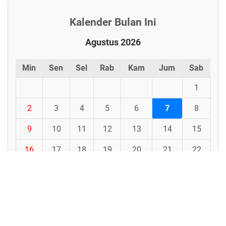
Kalender Bulan Ini
Agustus 2026
Min
Sen
Sel
Rab
Kam
Jum
Sab
1
2
3
4
5
6
7
8
9
10
11
12
13
14
15
16
17
18
19
20
21
22
23
24
25
26
27
28
29
30
31