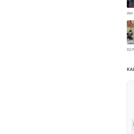
dan 
02/
KA