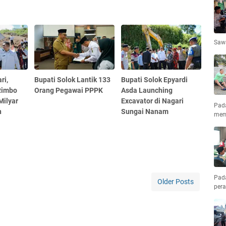
Saw
ri,
Bupati Solok Lantik 133
Bupati Solok Epyardi
Rimbo
Orang Pegawai PPPK
Asda Launching
Milyar
Excavator di Nagari
Pad
n
Sungai Nanam
mem
Pad
Older Posts
pera