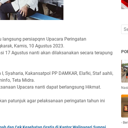
jau langsung persiapqnn Upacara Peringatan
karak, Kamis, 10 Agustus 2023.
PO
si 17 Agustus nanti akan dilaksanakan secara terapung
I, Syaharia, Kakansatpol PP DAMKAR, Elafki, Staf aahli,
info, Teta Midra.
ksanaan Upacara nanti dapat berlangsung Hikmat.
Nas
ikan patunjuk agar pelaksanaan peringatan tahun ini
- Be
ah dan Cek Kesehatan Gratis di Kantor Walinagari Sungai