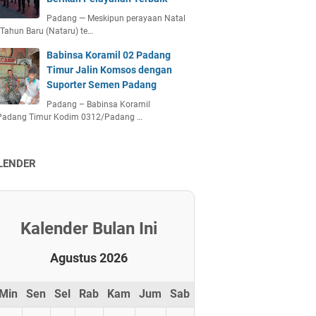
Padang — Meskipun perayaan Natal
Tahun Baru (Nataru) te…
Babinsa Koramil 02 Padang
Timur Jalin Komsos dengan
Suporter Semen Padang
Padang – Babinsa Koramil
Padang Timur Kodim 0312/Padang …
LENDER
Kalender Bulan Ini
Agustus 2026
Min
Sen
Sel
Rab
Kam
Jum
Sab