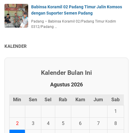
Babinsa Koramil 02 Padang Timur Jalin Komsos
dengan Suporter Semen Padang
Padang – Babinsa Koramil 02/Padang Timur Kodim
0312/Padang …
KALENDER
Kalender Bulan Ini
Agustus 2026
Min
Sen
Sel
Rab
Kam
Jum
Sab
1
2
3
4
5
6
7
8